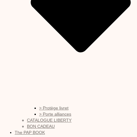
> Protège livret
> Porte alliances
CATALOGUE LIBERTY
BON CADEAU
The PAP BOOK