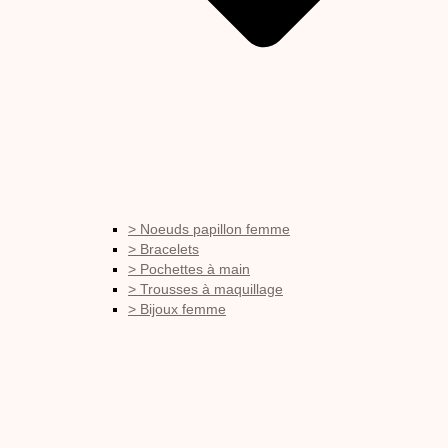
> Noeuds papillon femme
> Bracelets
> Pochettes à main
> Trousses à maquillage
> Bijoux femme