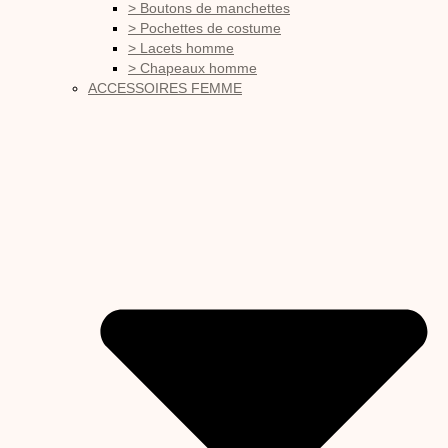
> Boutons de manchettes
> Pochettes de costume
> Lacets homme
> Chapeaux homme
ACCESSOIRES FEMME