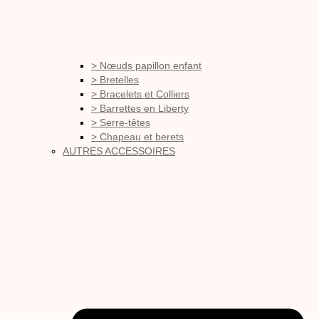
> Nœuds papillon enfant
> Bretelles
> Bracelets et Colliers
> Barrettes en Liberty
> Serre-têtes
> Chapeau et berets
AUTRES ACCESSOIRES