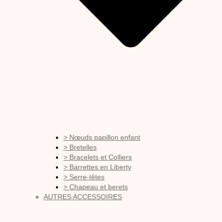
> Nœuds papillon enfant
> Bretelles
> Bracelets et Colliers
> Barrettes en Liberty
> Serre-têtes
> Chapeau et berets
AUTRES ACCESSOIRES