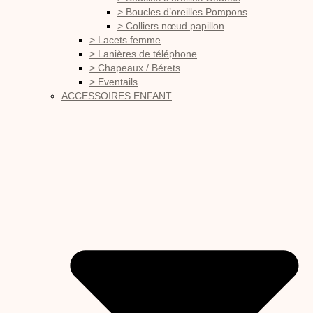
> Boucles d’oreilles Pompons
> Colliers nœud papillon
> Lacets femme
> Lanières de téléphone
> Chapeaux / Bérets
> Eventails
ACCESSOIRES ENFANT