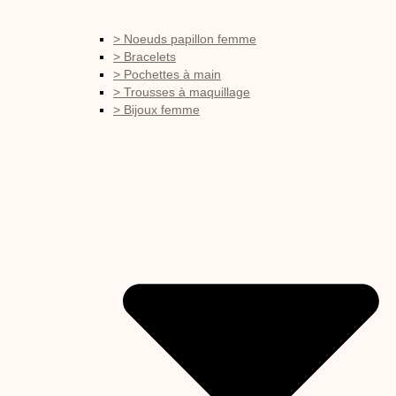
> Noeuds papillon femme
> Bracelets
> Pochettes à main
> Trousses à maquillage
> Bijoux femme