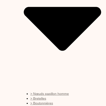
> Nœuds papillon homme
> Bretelles
> Boutonnières