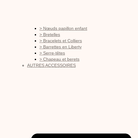
> Nœuds papillon enfant
> Bretelles
> Bracelets et Colliers
> Barrettes en Liberty
> Serre-têtes
> Chapeau et berets
AUTRES ACCESSOIRES