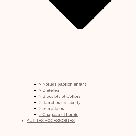
> Nœuds papillon enfant
> Bretelles
> Bracelets et Colliers
> Barrettes en Liberty
> Serre-têtes
> Chapeau et berets
AUTRES ACCESSOIRES