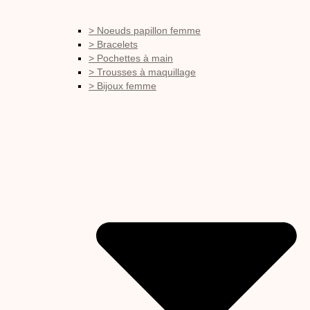
> Noeuds papillon femme
> Bracelets
> Pochettes à main
> Trousses à maquillage
> Bijoux femme