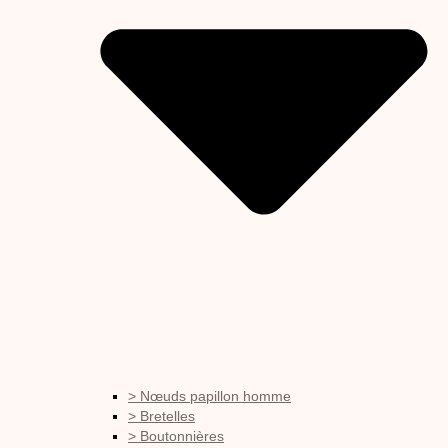
> Nœuds papillon homme
> Bretelles
> Boutonnières