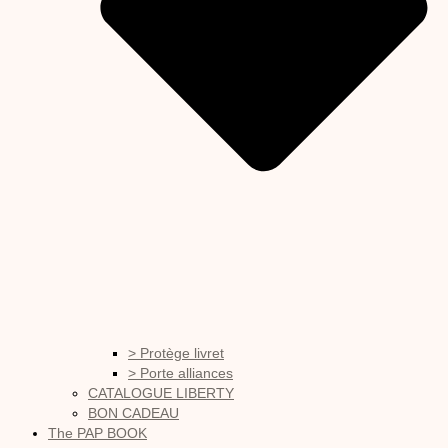
> Protège livret
> Porte alliances
CATALOGUE LIBERTY
BON CADEAU
The PAP BOOK