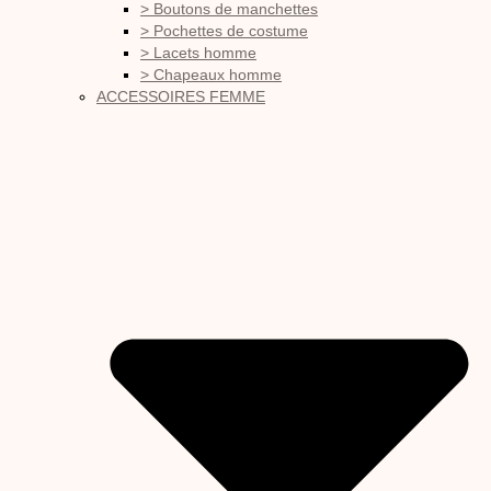
> Boutons de manchettes
> Pochettes de costume
> Lacets homme
> Chapeaux homme
ACCESSOIRES FEMME