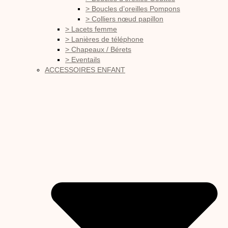
> Boucles d’oreilles Pompons
> Colliers nœud papillon
> Lacets femme
> Lanières de téléphone
> Chapeaux / Bérets
> Eventails
ACCESSOIRES ENFANT