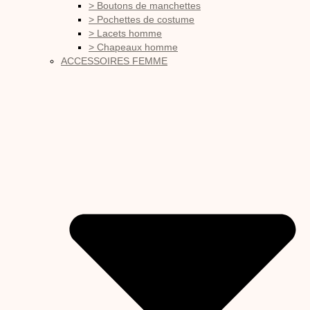
> Boutons de manchettes
> Pochettes de costume
> Lacets homme
> Chapeaux homme
ACCESSOIRES FEMME