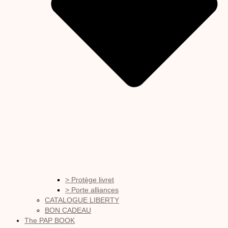
> Protège livret
> Porte alliances
CATALOGUE LIBERTY
BON CADEAU
The PAP BOOK