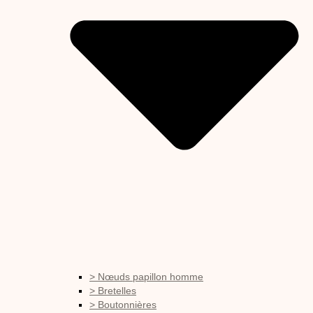
> Nœuds papillon homme
> Bretelles
> Boutonnières