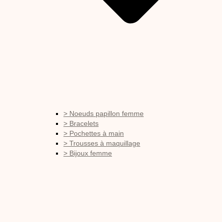
> Noeuds papillon femme
> Bracelets
> Pochettes à main
> Trousses à maquillage
> Bijoux femme