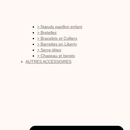
> Nœuds papillon enfant
> Bretelles
> Bracelets et Colliers
> Barrettes en Liberty
> Serre-têtes
> Chapeau et berets
AUTRES ACCESSOIRES