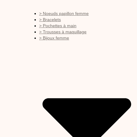
> Noeuds papillon femme
> Bracelets
> Pochettes à main
> Trousses à maquillage
> Bijoux femme