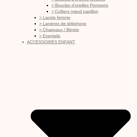
> Boucles d’oreilles Pompons
> Colliers nœud papillon
> Lacets femme
> Lanières de téléphone
> Chapeaux / Bérets
> Eventails
ACCESSOIRES ENFANT