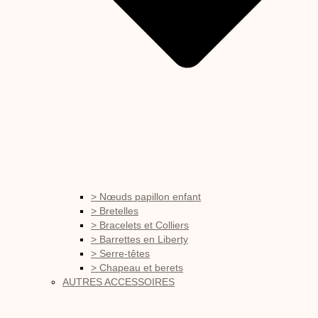
> Nœuds papillon enfant
> Bretelles
> Bracelets et Colliers
> Barrettes en Liberty
> Serre-têtes
> Chapeau et berets
AUTRES ACCESSOIRES