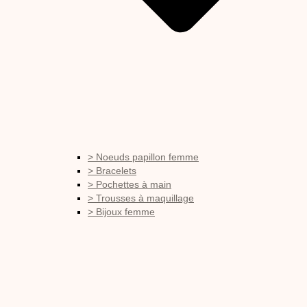
> Noeuds papillon femme
> Bracelets
> Pochettes à main
> Trousses à maquillage
> Bijoux femme