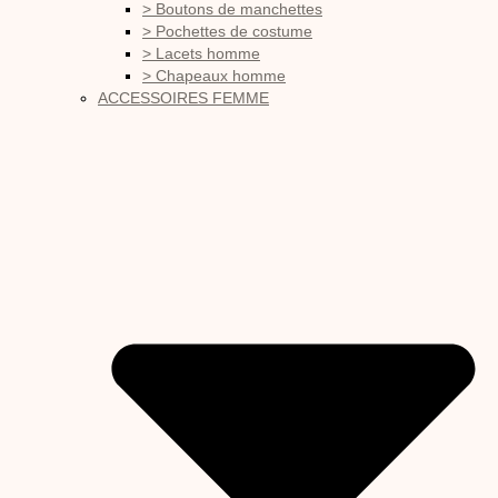
> Boutons de manchettes
> Pochettes de costume
> Lacets homme
> Chapeaux homme
ACCESSOIRES FEMME