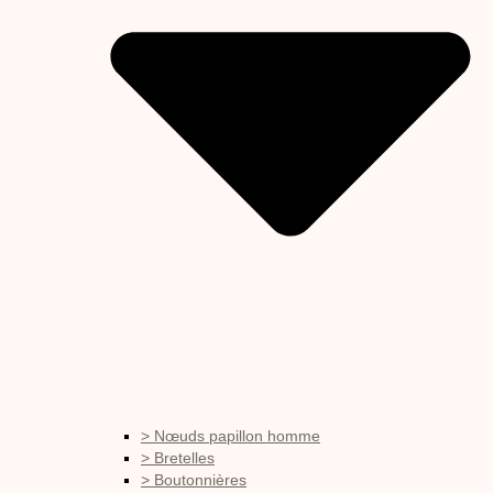
> Nœuds papillon homme
> Bretelles
> Boutonnières