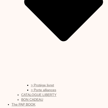
> Protège livret
> Porte alliances
CATALOGUE LIBERTY
BON CADEAU
The PAP BOOK