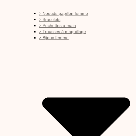
> Noeuds papillon femme
> Bracelets
> Pochettes à main
> Trousses à maquillage
> Bijoux femme