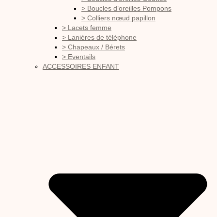
> Boucles d’oreilles Pompons
> Colliers nœud papillon
> Lacets femme
> Lanières de téléphone
> Chapeaux / Bérets
> Eventails
ACCESSOIRES ENFANT