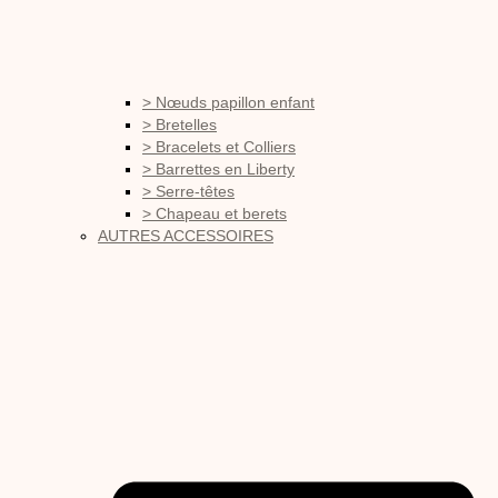
> Nœuds papillon enfant
> Bretelles
> Bracelets et Colliers
> Barrettes en Liberty
> Serre-têtes
> Chapeau et berets
AUTRES ACCESSOIRES