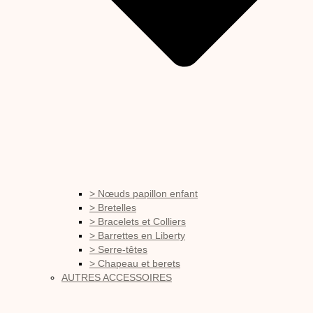
> Nœuds papillon enfant
> Bretelles
> Bracelets et Colliers
> Barrettes en Liberty
> Serre-têtes
> Chapeau et berets
AUTRES ACCESSOIRES