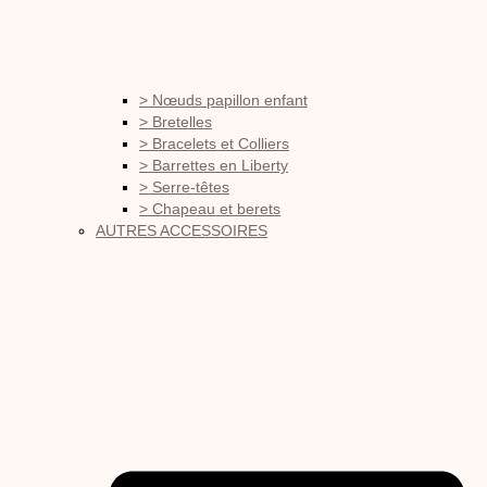
> Nœuds papillon enfant
> Bretelles
> Bracelets et Colliers
> Barrettes en Liberty
> Serre-têtes
> Chapeau et berets
AUTRES ACCESSOIRES