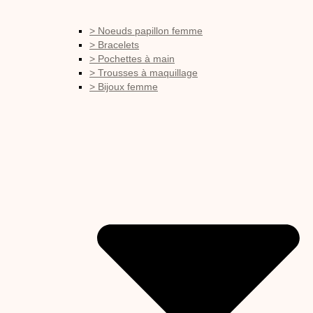
> Noeuds papillon femme
> Bracelets
> Pochettes à main
> Trousses à maquillage
> Bijoux femme