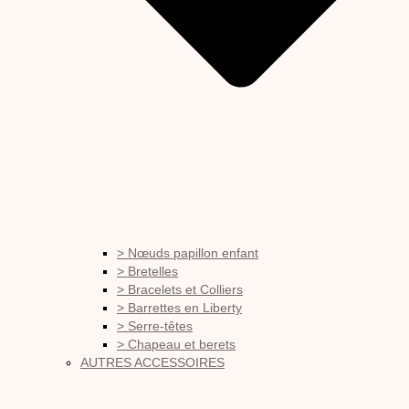
> Nœuds papillon enfant
> Bretelles
> Bracelets et Colliers
> Barrettes en Liberty
> Serre-têtes
> Chapeau et berets
AUTRES ACCESSOIRES