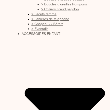
> Boucles d’oreilles Pompons
> Colliers nœud papillon
> Lacets femme
> Lanières de téléphone
> Chapeaux / Bérets
> Eventails
ACCESSOIRES ENFANT