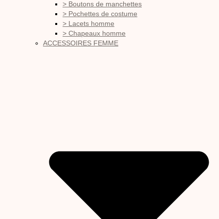
> Boutons de manchettes
> Pochettes de costume
> Lacets homme
> Chapeaux homme
ACCESSOIRES FEMME