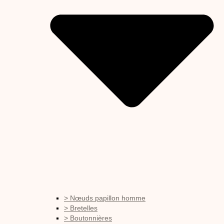
> Nœuds papillon homme
> Bretelles
> Boutonnières