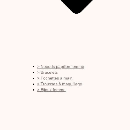
> Noeuds papillon femme
> Bracelets
> Pochettes à main
> Trousses à maquillage
> Bijoux femme