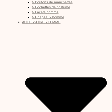
> Boutons de manchettes
> Pochettes de costume
> Lacets homme
> Chapeaux homme
ACCESSOIRES FEMME