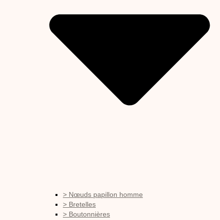
> Nœuds papillon homme
> Bretelles
> Boutonnières