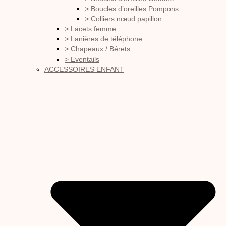
> Boucles d’oreilles Pompons
> Colliers nœud papillon
> Lacets femme
> Lanières de téléphone
> Chapeaux / Bérets
> Eventails
ACCESSOIRES ENFANT