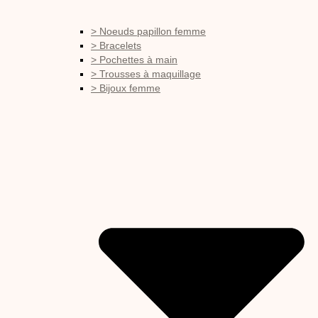
> Noeuds papillon femme
> Bracelets
> Pochettes à main
> Trousses à maquillage
> Bijoux femme