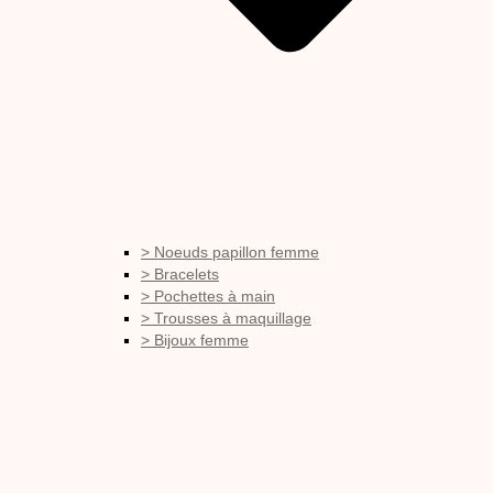
> Noeuds papillon femme
> Bracelets
> Pochettes à main
> Trousses à maquillage
> Bijoux femme