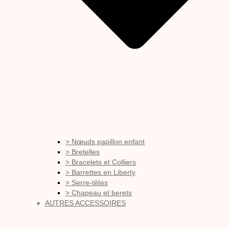
> Nœuds papillon enfant
> Bretelles
> Bracelets et Colliers
> Barrettes en Liberty
> Serre-têtes
> Chapeau et berets
AUTRES ACCESSOIRES