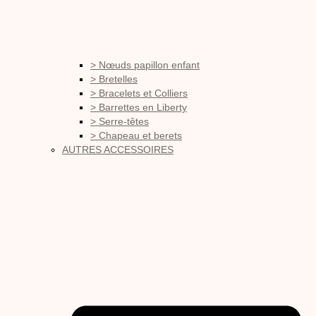
> Nœuds papillon enfant
> Bretelles
> Bracelets et Colliers
> Barrettes en Liberty
> Serre-têtes
> Chapeau et berets
AUTRES ACCESSOIRES