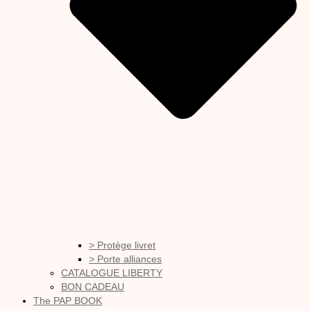
> Protège livret
> Porte alliances
CATALOGUE LIBERTY
BON CADEAU
The PAP BOOK