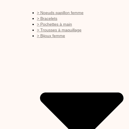
> Noeuds papillon femme
> Bracelets
> Pochettes à main
> Trousses à maquillage
> Bijoux femme