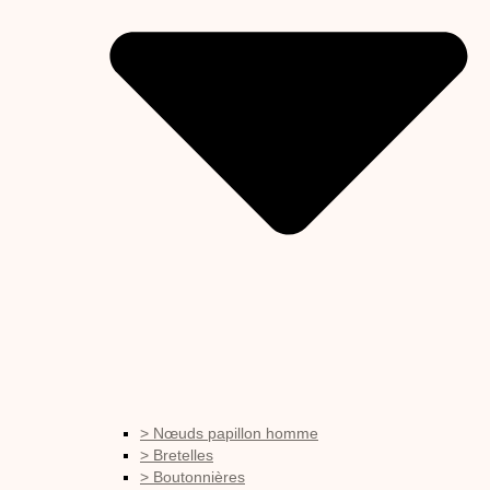
> Nœuds papillon homme
> Bretelles
> Boutonnières