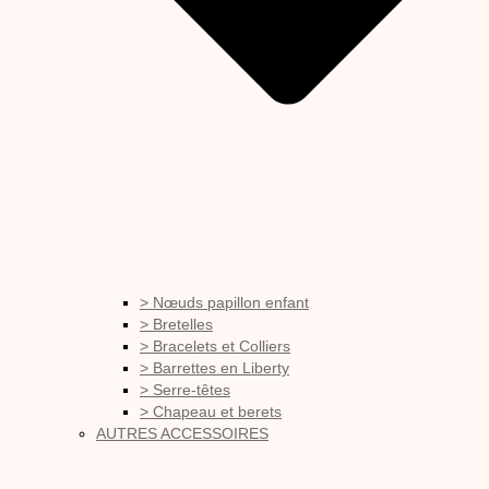
> Nœuds papillon enfant
> Bretelles
> Bracelets et Colliers
> Barrettes en Liberty
> Serre-têtes
> Chapeau et berets
AUTRES ACCESSOIRES