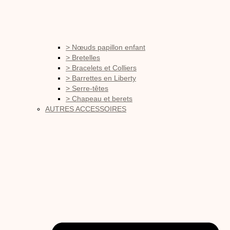
> Nœuds papillon enfant
> Bretelles
> Bracelets et Colliers
> Barrettes en Liberty
> Serre-têtes
> Chapeau et berets
AUTRES ACCESSOIRES