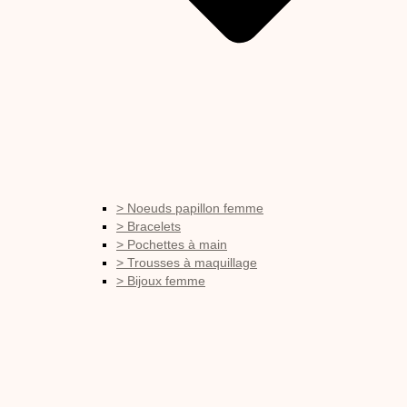
> Noeuds papillon femme
> Bracelets
> Pochettes à main
> Trousses à maquillage
> Bijoux femme