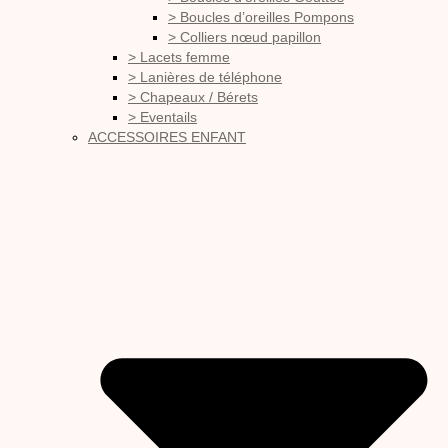
> Boucles d’oreilles Pompons
> Colliers nœud papillon
> Lacets femme
> Lanières de téléphone
> Chapeaux / Bérets
> Eventails
ACCESSOIRES ENFANT