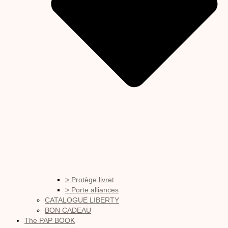
> Protège livret
> Porte alliances
CATALOGUE LIBERTY
BON CADEAU
The PAP BOOK