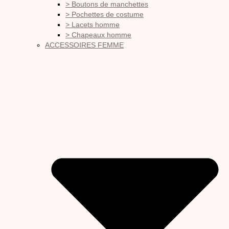
> Boutons de manchettes
> Pochettes de costume
> Lacets homme
> Chapeaux homme
ACCESSOIRES FEMME